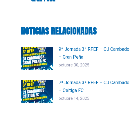
publicaciones
anterior:
NOTICIAS RELACIONADAS
9ª Jornada 3ª RFEF – CJ Cambado
– Gran Peña
octubre 30, 2025
7ª Jornada 3ª RFEF – CJ Cambado
– Celtiga FC
octubre 14, 2025