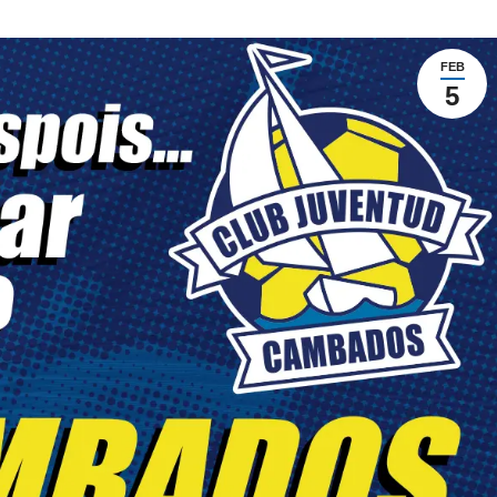
FEB
5