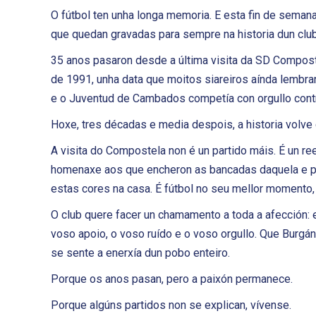
O fútbol ten unha longa memoria. E esta fin de seman
que quedan gravadas para sempre na historia dun club
35 anos pasaron desde a última visita da SD Composte
de 1991, unha data que moitos siareiros aínda lembr
e o Juventud de Cambados competía con orgullo contr
Hoxe, tres décadas e media despois, a historia volve
A visita do Compostela non é un partido máis. É un r
homenaxe aos que encheron as bancadas daquela e par
estas cores na casa. É fútbol no seu mellor momento, 
O club quere facer un chamamento a toda a afección:
voso apoio, o voso ruído e o voso orgullo. Que Burgáns
se sente a enerxía dun pobo enteiro.
Porque os anos pasan, pero a paixón permanece.
Porque algúns partidos non se explican, vívense.