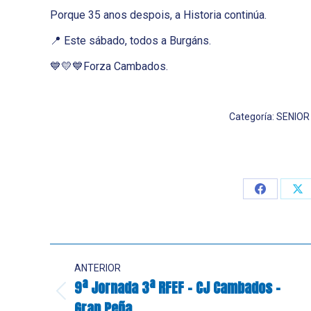
Porque 35 anos despois, a Historia continúa.
📍 Este sábado, todos a Burgáns.
💙💛💙Forza Cambados.
Categoría:
SENIOR
Share
Sh
on
on
Facebook
X
Navegación
ANTERIOR
entre
9ª Jornada 3ª RFEF – CJ Cambados –
Publicación
Gran Peña