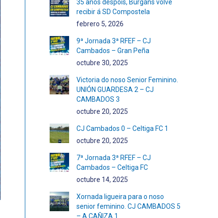
35 anos despois, Burgáns volve
recibir á SD Compostela
febrero 5, 2026
9ª Jornada 3ª RFEF – CJ
Cambados – Gran Peña
octubre 30, 2025
Victoria do noso Senior Feminino.
UNIÓN GUARDESA 2 – CJ
CAMBADOS 3
octubre 20, 2025
CJ Cambados 0 – Celtiga FC 1
octubre 20, 2025
7ª Jornada 3ª RFEF – CJ
Cambados – Celtiga FC
octubre 14, 2025
Xornada ligueira para o noso
senior feminino. CJ CAMBADOS 5
– A CAÑIZA 1