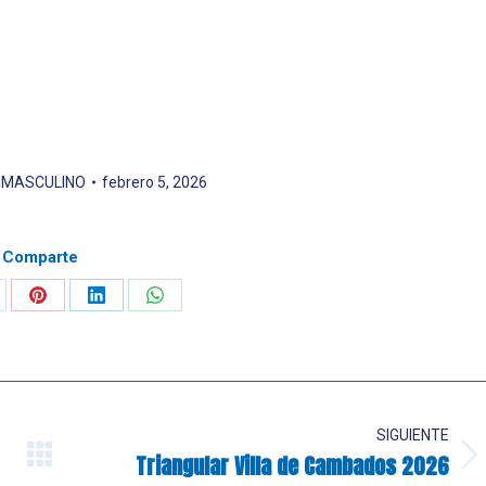
 MASCULINO
febrero 5, 2026
Comparte
are
Share
Share
Share
on
on
on
Pinterest
LinkedIn
WhatsApp
SIGUIENTE
Triangular Villa de Cambados 2026
Publicación