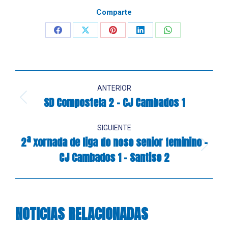
Comparte
Share
Share
Share
Share
Share
on
on
on
on
on
Facebook
X
Pinterest
LinkedIn
WhatsApp
Navegación
ANTERIOR
entre
SD Compostela 2 – CJ Cambados 1
Publicación
anterior:
publicaciones
SIGUIENTE
2ª xornada de liga do noso senior feminino –
Publicación
CJ Cambados 1 – Santiso 2
siguiente:
NOTICIAS RELACIONADAS