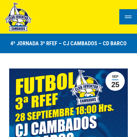
4ª JORNADA 3ª RFEF – CJ CAMBADOS – CD BARCO
SEP
25