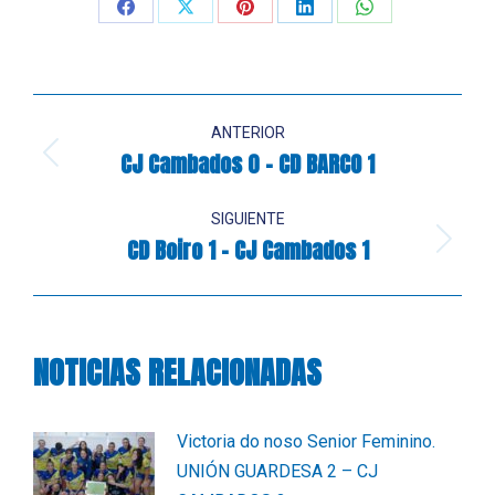
Share
Share
Share
Share
Share
on
on
on
on
on
Facebook
X
Pinterest
LinkedIn
WhatsApp
Navegación
ANTERIOR
entre
CJ Cambados 0 – CD BARCO 1
Publicación
anterior:
publicaciones
SIGUIENTE
CD Boiro 1 – CJ Cambados 1
Publicación
siguiente:
NOTICIAS RELACIONADAS
Victoria do noso Senior Feminino.
UNIÓN GUARDESA 2 – CJ