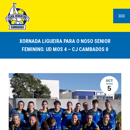
XORNADA LIGUEIRA PARA O NOSO SENIOR
FEMININO. UD MOS 4 – CJ CAMBADOS 0
OCT
5